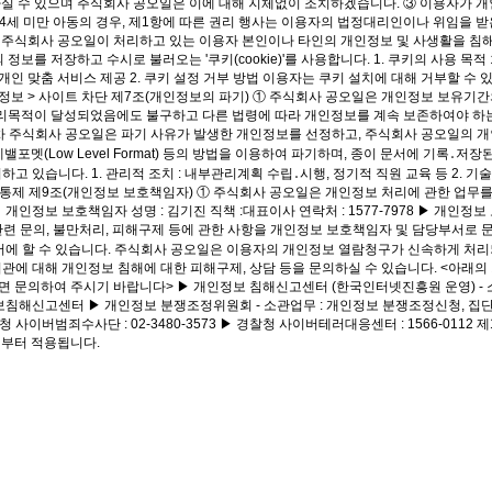
여 하실 수 있으며 주식회사 공오일은 이에 대해 지체없이 조치하겠습니다. ③ 이용자가
4세 미만 아동의 경우, 제1항에 따른 권리 행사는 이용자의 법정대리인이나 위임을 받은
주식회사 공오일이 처리하고 있는 이용자 본인이나 타인의 개인정보 및 사생활을 침해하
 저장하고 수시로 불러오는 '쿠키(cookie)'를 사용합니다. 1. 쿠키의 사용 목
및 개인 맞춤 서비스 제공 2. 쿠키 설정 거부 방법 이용자는 쿠키 설치에 대해 거부할 
 개인정보 > 사이트 차단 제7조(개인정보의 파기) ① 주식회사 공오일은 개인정보 보유
목적이 달성되었음에도 불구하고 다른 법령에 따라 개인정보를 계속 보존하여야 하는
기절차 주식회사 공오일은 파기 사유가 발생한 개인정보를 선정하고, 주식회사 공오일의 
포멧(Low Level Format) 등의 방법을 이용하여 파기하며, 종이 문서에 기록
 있습니다. 1. 관리적 조치 : 내부관리계획 수립․시행, 정기적 직원 교육 등 2. 
 접근통제 제9조(개인정보 보호책임자) ① 주식회사 공오일은 개인정보 처리에 관한 업
보 보호책임자 성명 : 김기진 직책 :대표이사 연락처 : 1577-7978 ▶ 개인정보 보호
련 문의, 불만처리, 피해구제 등에 관한 사항을 개인정보 보호책임자 및 담당부서로 
서에 할 수 있습니다. 주식회사 공오일은 이용자의 개인정보 열람청구가 신속하게 처리
아래의 기관에 대해 개인정보 침해에 대한 피해구제, 상담 등을 문의하실 수 있습니다. <
 주시기 바랍니다> ▶ 개인정보 침해신고센터 (한국인터넷진흥원 운영) - 소관업무 : 개인정보
개인정보침해신고센터 ▶ 개인정보 분쟁조정위원회 - 소관업무 : 개인정보 분쟁조정신청, 집단분쟁조정 (
찰청 사이버범죄수사단 : 02-3480-3573 ▶ 경찰청 사이버테러대응센터 : 1566-0112
9 부터 적용됩니다.