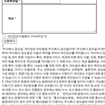
오픈희망일
*
메모
*
개인정보이용동의
[자세히보기]
×
‘주식회사 공오일’ 개인정보 처리방침 주식회사 공오일(이하 ‘주식회사 공오일’라 
목적) 주식회사 공오일은 다음의 목적을 위하여 개인정보를 처리합니다. 처리하고 있
가입 및 관리 회원 가입의사 확인, 회원제 서비스 제공에 따른 본인 식별․인증, 회원
처리 등을 목적으로 개인정보를 처리합니다. 2. 재화 또는 서비스 제공 물품배송, 서
신원 확인, 민원사항 확인, 사실조사를 위한 연락․통지, 처리결과 통보 등의 목적으로
생년월일, 아이디, 비밀번호, 주소, 전화번호, 이메일주소 선택항목 : 결혼여부, 관심분
수집 방법) 1. 회원가입 및 서비스 이용 과정에서 이용자가 개인정보 수집에 대해 동
수 있습니다. 3. 오프라인 이벤트 등에서 서면을 통해 개인정보가 수집될 수 있습니
5. 14세 미만의 회원에 대해서는 법정대리인으로부터 동의를 받아야 이용이 가능합
이용기간 내에서 개인정보를 처리·보유합니다. ② 각각의 개인정보 처리 및 보유 기간은
에 따른 수사․조사 등이 진행중인 경우에는 해당 수사․조사 종료시까지 2) 홈페이지
에 해당하는 경우에는 해당 기간 종료시까지 1) 「전자상거래 등에서의 소비자 보호에 관한
불만 또는 분쟁처리에 관한 기록 : 3년 2)「통신비밀보호법」제41조에 따른 통신사실확
법정대리인의 권리·의무 및 행사방법) ① 이용자는 주식회사 공오일에 대해 언제든지 다음