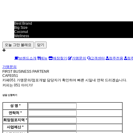
Best Brand
Big Size
Coconut
Wellness
오늘 그만 볼래요
닫기
브랜드소개
메뉴
매장찾기
가맹문의
고객센터
점주전용
점
가맹문의
FIRST BUSINESS PARTENR
CAFE051
카페051 가맹문의/점포개발 담당자가 확인하여 빠른 시일내 연락 드리겠습니다.
커피는 051 아이가!
상담 신청하기
성 명
*
연락처
*
희망점포지역
*
사업예산
*