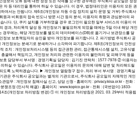
 개인정보의 오류 등에 대한 정정 또는 삭제를 요구한 경우에는 주식회사 공오일은 정정
 자 등 대리인을 통하여 하실 수 있습니다. 이 경우, 법정대리인은 이용자의 모든 권
여서는 안됩니다. 제6조(개인정보 자동 수집 장치의 설치·운영 및 거부) 주식회사
적 회원과 비회원의 접속 빈도나 방문 시간 등의 분석, 이용자의 취향과 관심분야의 파
수 있습니다. 단, 쿠키 설치를 거부하였을 경우 로그인이 필요한 일부 서비스의 이용이 어
기간의 경과, 처리목적 달성 등 개인정보가 불필요하게 되었을 때에는 5일 이내 해당 개인
 경우에는, 해당 개인정보를 별도의 데이터베이스(DB)로 옮기거나 보관장소를 달
개인정보 보호책임자의 승인을 받아 개인정보를 파기합니다. 2. 파기방법 주식회사 공
․저장된 개인정보는 분쇄기로 분쇄하거나 소각하여 파기합니다. 제8조(개인정보의 안전성
기술적 조치 : 개인정보처리시스템 등의 접근권한 관리, 접근통제시스템 설치, 고유식별
무를 총괄해서 책임지고, 개인정보 처리와 관련한 이용자의 불만처리 및 피해구제 등을
 담당부서 부서명 : 경영기획실 담당자 : 김기진 연락처 : 1577-7978 ② 이용자는
문의하실 수 있습니다. 주식회사 공오일은 이용자의 문의에 대해 답변 및 처리해드릴
되도록 노력하겠습니다. ▶ 개인정보 열람청구 접수․처리 부서 부서명 : 경영기획실
아래의 기관은 주식회사 공오일과는 별개의 기관으로서, 주식회사 공오일의 자체적인 개인
 침해사실 신고, 상담 신청 - 홈페이지 : privacy.kisa.or.kr - 전화 :
민사적 해결) - 홈페이지 : www.kopico.go.kr - 전화 : (국번없이) 1833-
 제14조(개인정보 처리방침 변경) ① 이 개인정보 처리방침은 2021. 03. 29부터 적용됩