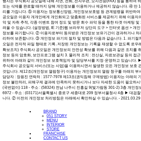
행사는 주식회사 공오일에 대해 서면, 전화, 전자우편, 모사전송(FAX) 등을 통하
또는 삭제를 완료할 때까지 당해 개인정보를 이용하거나 제공하지 않습니다. ④ 만 1
리를 가집니다. ⑤ 이용자는 정보통신망법, 개인정보보호법 등 관계법령을 위반하여 
공오일은 이용자 개개인에게 개인화되고 맞춤화된 서비스를 제공하기 위해 이용자의 정보를
악 및 자취 추적, 각종 이벤트 참여 정도 및 방문 회수 파악 등을 통한 타겟 마케팅 
려울 수 있습니다. (설정방법, IE 기준)웹 브라우저 상단의 도구 > 인터넷 옵션 >
정보를 파기합니다. ② 이용자로부터 동의받은 개인정보 보유기간이 경과하거나 처리
리하여 보존합니다. ③ 개인정보 파기의 절차 및 방법은 다음과 같습니다. 1. 파
오일은 전자적 파일 형태로 기록․저장된 개인정보는 기록을 재생할 수 없도록 로우레밸
확보조치) 주식회사 공오일은 개인정보의 안전성 확보를 위해 다음과 같은 조치를 취하고
정보 등의 암호화, 보안프로그램 설치 3. 물리적 조치 : 전산실, 자료보관실 등의
위하여 아래와 같이 개인정보 보호책임자 및 담당부서를 지정·운영하고 있습니다. ▶ 개인정
주식회사 공오일의 서비스(또는 사업)을 이용하시면서 발생한 모든 개인정보 보호 관
것입니다. 제12조(개인정보 열람청구) 이용자는 개인정보의 열람 청구를 아래의 부
담당자 : 장용진 연락처 : 1577-7978 제13조(권익침해 구제방법) 이용자는 
정보 불만처리, 피해구제 결과에 만족하지 못하시거나 보다 자세한 도움이 필요하시면 문의하여
(국번없이) 118 - 주소 : (58324) 전남 나주시 진흥길 9(빛가람동 301-2) 3층 
6972 - 주소 : (03171)서울특별시 종로구 세종대로 209 정부서울청사 4층 ▶ 대검
니다. ② 이전의 개인정보 처리방침은 아래에서 확인하실 수 있습니다. - 2021.03.2
메뉴 건너뛰기
BRAND
051 STORY
MENU
INTERIOR
STORE
FRANCHISE
CONTACT US