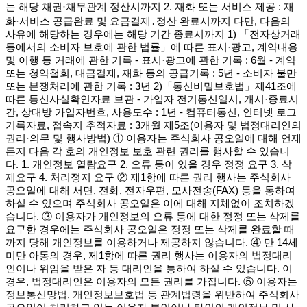
는 해당 채권·채무관계 정산시까지 2. 재화 또는 서비스 제공 : 재
화·서비스 공급완료 및 요금결제․정산 완료시까지 다만, 다음의
사유에 해당하는 경우에는 해당 기간 종료시까지 1) 「전자상거래
등에서의 소비자 보호에 관한 법률」에 따른 표시·광고, 계약내용
및 이행 등 거래에 관한 기록 - 표시·광고에 관한 기록 : 6월 - 계약
또는 청약철회, 대금결제, 재화 등의 공급기록 : 5년 - 소비자 불만
또는 분쟁처리에 관한 기록 : 3년 2)「통신비밀보호법」제41조에
따른 통신사실확인자료 보관 - 가입자 전기통신일시, 개시·종료시
간, 상대방 가입자번호, 사용도수 : 1년 - 컴퓨터통신, 인터넷 로그
기록자료, 접속지 추적자료 : 3개월 제5조(이용자 및 법정대리인의
권리·의무 및 행사방법) ① 이용자는 주식회사 공오일에 대해 언제
든지 다음 각 호의 개인정보 보호 관련 권리를 행사할 수 있습니
다. 1. 개인정보 열람요구 2. 오류 등이 있을 경우 정정 요구 3. 삭
제요구 4. 처리정지 요구 ② 제1항에 따른 권리 행사는 주식회사
공오일에 대해 서면, 전화, 전자우편, 모사전송(FAX) 등을 통하여
하실 수 있으며 주식회사 공오일은 이에 대해 지체없이 조치하겠
습니다. ③ 이용자가 개인정보의 오류 등에 대한 정정 또는 삭제를
요구한 경우에는 주식회사 공오일은 정정 또는 삭제를 완료할 때
까지 당해 개인정보를 이용하거나 제공하지 않습니다. ④ 만 14세
미만 아동의 경우, 제1항에 따른 권리 행사는 이용자의 법정대리
인이나 위임을 받은 자 등 대리인을 통하여 하실 수 있습니다. 이
경우, 법정대리인은 이용자의 모든 권리를 가집니다. ⑤ 이용자는
정보통신망법, 개인정보보호법 등 관계법령을 위반하여 주식회사