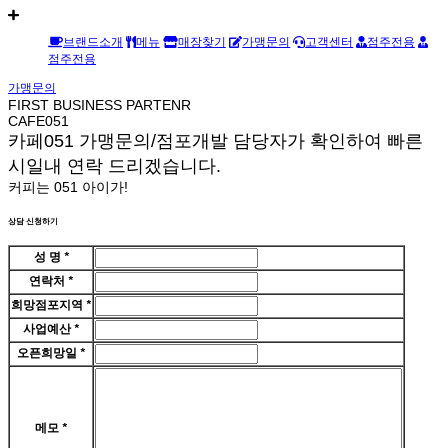
브랜드소개
메뉴
매장찾기
가맹문의
고객센터
점주전용
점주전용
가맹문의
FIRST BUSINESS PARTENR
CAFE051
카페051 가맹문의/점포개발 담당자가 확인하여 빠른
시일내 연락 드리겠습니다.
커피는 051 아이가!
상담 신청하기
성 명
*
연락처
*
희망점포지역
*
사업예산
*
오픈희망일
*
메모
*