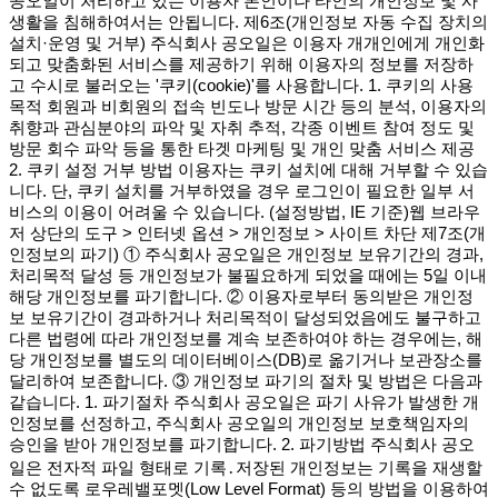
공오일이 처리하고 있는 이용자 본인이나 타인의 개인정보 및 사
생활을 침해하여서는 안됩니다. 제6조(개인정보 자동 수집 장치의
설치·운영 및 거부) 주식회사 공오일은 이용자 개개인에게 개인화
되고 맞춤화된 서비스를 제공하기 위해 이용자의 정보를 저장하
고 수시로 불러오는 '쿠키(cookie)'를 사용합니다. 1. 쿠키의 사용
목적 회원과 비회원의 접속 빈도나 방문 시간 등의 분석, 이용자의
취향과 관심분야의 파악 및 자취 추적, 각종 이벤트 참여 정도 및
방문 회수 파악 등을 통한 타겟 마케팅 및 개인 맞춤 서비스 제공
2. 쿠키 설정 거부 방법 이용자는 쿠키 설치에 대해 거부할 수 있습
니다. 단, 쿠키 설치를 거부하였을 경우 로그인이 필요한 일부 서
비스의 이용이 어려울 수 있습니다. (설정방법, IE 기준)웹 브라우
저 상단의 도구 > 인터넷 옵션 > 개인정보 > 사이트 차단 제7조(개
인정보의 파기) ① 주식회사 공오일은 개인정보 보유기간의 경과,
처리목적 달성 등 개인정보가 불필요하게 되었을 때에는 5일 이내
해당 개인정보를 파기합니다. ② 이용자로부터 동의받은 개인정
보 보유기간이 경과하거나 처리목적이 달성되었음에도 불구하고
다른 법령에 따라 개인정보를 계속 보존하여야 하는 경우에는, 해
당 개인정보를 별도의 데이터베이스(DB)로 옮기거나 보관장소를
달리하여 보존합니다. ③ 개인정보 파기의 절차 및 방법은 다음과
같습니다. 1. 파기절차 주식회사 공오일은 파기 사유가 발생한 개
인정보를 선정하고, 주식회사 공오일의 개인정보 보호책임자의
승인을 받아 개인정보를 파기합니다. 2. 파기방법 주식회사 공오
일은 전자적 파일 형태로 기록․저장된 개인정보는 기록을 재생할
수 없도록 로우레밸포멧(Low Level Format) 등의 방법을 이용하여