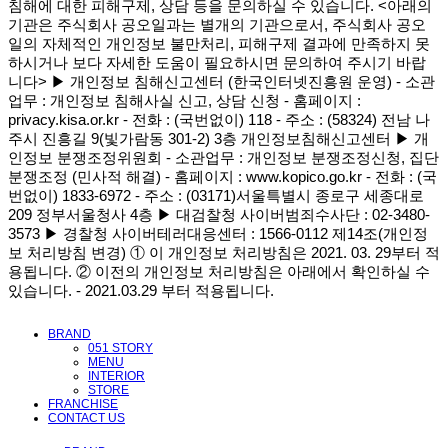
침해에 대한 피해구제, 상담 등을 문의하실 수 있습니다. <아래의
기관은 주식회사 공오일과는 별개의 기관으로서, 주식회사 공오
일의 자체적인 개인정보 불만처리, 피해구제 결과에 만족하지 못
하시거나 보다 자세한 도움이 필요하시면 문의하여 주시기 바랍
니다> ▶ 개인정보 침해신고센터 (한국인터넷진흥원 운영) - 소관
업무 : 개인정보 침해사실 신고, 상담 신청 - 홈페이지 :
privacy.kisa.or.kr - 전화 : (국번없이) 118 - 주소 : (58324) 전남 나
주시 진흥길 9(빛가람동 301-2) 3층 개인정보침해신고센터 ▶ 개
인정보 분쟁조정위원회 - 소관업무 : 개인정보 분쟁조정신청, 집단
분쟁조정 (민사적 해결) - 홈페이지 : www.kopico.go.kr - 전화 : (국
번없이) 1833-6972 - 주소 : (03171)서울특별시 종로구 세종대로
209 정부서울청사 4층 ▶ 대검찰청 사이버범죄수사단 : 02-3480-
3573 ▶ 경찰청 사이버테러대응센터 : 1566-0112 제14조(개인정
보 처리방침 변경) ① 이 개인정보 처리방침은 2021. 03. 29부터 적
용됩니다. ② 이전의 개인정보 처리방침은 아래에서 확인하실 수
있습니다. - 2021.03.29 부터 적용됩니다.
메뉴 건너뛰기
BRAND
051 STORY
MENU
INTERIOR
STORE
FRANCHISE
CONTACT US