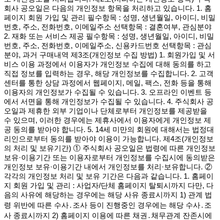
회사 공오일은 다음의 개인정보 항목을 처리하고 있습니다. 1. 홈
페이지 회원 가입 및 관리 필수항목 : 성명, 생년월일, 아이디, 비밀
번호, 주소, 전화번호, 이메일주소 선택항목 : 결혼여부, 관심분야
2. 재화 또는 서비스 제공 필수항목 : 성명, 생년월일, 아이디, 비밀
번호, 주소, 전화번호, 이메일주소, 신용카드번호 선택항목 : 관심
분야, 과거 구매내역 제3조(개인정보 수집 방법) 1. 회원가입 및 서
비스 이용 과정에서 이용자가 개인정보 수집에 대해 동의를 하고
직접 정보를 입력하는 경우, 해당 개인정보를 수집합니다. 2. 고객
센터를 통한 상담 과정에서 웹페이지, 메일, 팩스, 전화 등을 통해
이용자의 개인정보가 수집될 수 있습니다. 3. 오프라인 이벤트 등
에서 서면을 통해 개인정보가 수집될 수 있습니다. 4. 주식회사 공
오일과 제휴한 외부 기업이나 단체로부터 개인정보를 제공받을
수 있으며, 이러한 경우에는 제휴사에서 이용자에게 개인정보 제
공 동의를 받아야 합니다. 5. 14세 미만의 회원에 대해서는 법정대
리인으로부터 동의를 받아야 이용이 가능합니다. 제4조(개인정보
의 처리 및 보유기간) ① 주식회사 공오일은 법령에 따른 개인정보
보유·이용기간 또는 이용자로부터 개인정보를 수집시에 동의받은
개인정보 보유·이용기간 내에서 개인정보를 처리·보유합니다. ②
각각의 개인정보 처리 및 보유 기간은 다음과 같습니다. 1. 홈페이
지 회원 가입 및 관리 : 사업자/단체 홈페이지 탈퇴시까지 다만, 다
음의 사유에 해당하는 경우에는 해당 사유 종료시까지 1) 관계 법
령 위반에 따른 수사․조사 등이 진행중인 경우에는 해당 수사․조
사 종료시까지 2) 홈페이지 이용에 따른 채권․채무관계 잔존시에