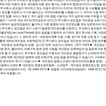
여 하실 수 있으며 주식회사 공오일은 이에 대해 지체없이 조치하겠습니다. ③ 이용자가
4세 미만 아동의 경우, 제1항에 따른 권리 행사는 이용자의 법정대리인이나 위임을 받은
주식회사 공오일이 처리하고 있는 이용자 본인이나 타인의 개인정보 및 사생활을 침해하
 저장하고 수시로 불러오는 '쿠키(cookie)'를 사용합니다. 1. 쿠키의 사용 목
및 개인 맞춤 서비스 제공 2. 쿠키 설정 거부 방법 이용자는 쿠키 설치에 대해 거부할 
 개인정보 > 사이트 차단 제7조(개인정보의 파기) ① 주식회사 공오일은 개인정보 보유
목적이 달성되었음에도 불구하고 다른 법령에 따라 개인정보를 계속 보존하여야 하는
기절차 주식회사 공오일은 파기 사유가 발생한 개인정보를 선정하고, 주식회사 공오일의 
포멧(Low Level Format) 등의 방법을 이용하여 파기하며, 종이 문서에 기록
 있습니다. 1. 관리적 조치 : 내부관리계획 수립․시행, 정기적 직원 교육 등 2. 
 접근통제 제9조(개인정보 보호책임자) ① 주식회사 공오일은 개인정보 처리에 관한 업
보 보호책임자 성명 : 김기진 직책 :대표이사 연락처 : 1577-7978 ▶ 개인정보 보호
련 문의, 불만처리, 피해구제 등에 관한 사항을 개인정보 보호책임자 및 담당부서로 
서에 할 수 있습니다. 주식회사 공오일은 이용자의 개인정보 열람청구가 신속하게 처리
아래의 기관에 대해 개인정보 침해에 대한 피해구제, 상담 등을 문의하실 수 있습니다. <
 주시기 바랍니다> ▶ 개인정보 침해신고센터 (한국인터넷진흥원 운영) - 소관업무 : 개인정보
개인정보침해신고센터 ▶ 개인정보 분쟁조정위원회 - 소관업무 : 개인정보 분쟁조정신청, 집단분쟁조정 (
찰청 사이버범죄수사단 : 02-3480-3573 ▶ 경찰청 사이버테러대응센터 : 1566-0112
9 부터 적용됩니다.