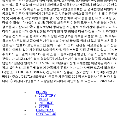
행사는 주식회사 공오일에 대해 서면, 전화, 전자우편, 모사전송(FAX) 등을 통하
또는 삭제를 완료할 때까지 당해 개인정보를 이용하거나 제공하지 않습니다. ④ 만 1
리를 가집니다. ⑤ 이용자는 정보통신망법, 개인정보보호법 등 관계법령을 위반하여 
공오일은 이용자 개개인에게 개인화되고 맞춤화된 서비스를 제공하기 위해 이용자의 정보를
악 및 자취 추적, 각종 이벤트 참여 정도 및 방문 회수 파악 등을 통한 타겟 마케팅 
려울 수 있습니다. (설정방법, IE 기준)웹 브라우저 상단의 도구 > 인터넷 옵션 >
정보를 파기합니다. ② 이용자로부터 동의받은 개인정보 보유기간이 경과하거나 처리
리하여 보존합니다. ③ 개인정보 파기의 절차 및 방법은 다음과 같습니다. 1. 파
오일은 전자적 파일 형태로 기록․저장된 개인정보는 기록을 재생할 수 없도록 로우레밸
확보조치) 주식회사 공오일은 개인정보의 안전성 확보를 위해 다음과 같은 조치를 취하고
정보 등의 암호화, 보안프로그램 설치 3. 물리적 조치 : 전산실, 자료보관실 등의
위하여 아래와 같이 개인정보 보호책임자 및 담당부서를 지정·운영하고 있습니다. ▶ 개인정
주식회사 공오일의 서비스(또는 사업)을 이용하시면서 발생한 모든 개인정보 보호 관
것입니다. 제12조(개인정보 열람청구) 이용자는 개인정보의 열람 청구를 아래의 부
담당자 : 장용진 연락처 : 1577-7978 제13조(권익침해 구제방법) 이용자는 
정보 불만처리, 피해구제 결과에 만족하지 못하시거나 보다 자세한 도움이 필요하시면 문의하여
(국번없이) 118 - 주소 : (58324) 전남 나주시 진흥길 9(빛가람동 301-2) 3층 
6972 - 주소 : (03171)서울특별시 종로구 세종대로 209 정부서울청사 4층 ▶ 대검
니다. ② 이전의 개인정보 처리방침은 아래에서 확인하실 수 있습니다. - 2021.03.2
메뉴 건너뛰기
BRAND
051 STORY
MENU
INTERIOR
STORE
FRANCHISE
CONTACT US