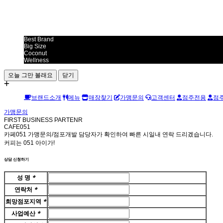
Best Brand
Big Size
Coconut
Wellness
오늘 그만 볼래요
닫기
브랜드소개
메뉴
매장찾기
가맹문의
고객센터
점주전용
점
가맹문의
FIRST BUSINESS PARTENR
CAFE051
카페051 가맹문의/점포개발 담당자가 확인하여 빠른 시일내 연락 드리겠습니다.
커피는 051 아이가!
상담 신청하기
성 명
*
연락처
*
희망점포지역
*
사업예산
*