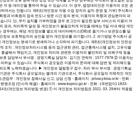
 개인정보의 오류 등에 대한 정정 또는 삭제를 요구한 경우에는 주식회사 공오일은 정정
 자 등 대리인을 통하여 하실 수 있습니다. 이 경우, 법정대리인은 이용자의 모든 권
여서는 안됩니다. 제6조(개인정보 자동 수집 장치의 설치·운영 및 거부) 주식회사
적 회원과 비회원의 접속 빈도나 방문 시간 등의 분석, 이용자의 취향과 관심분야의 파
수 있습니다. 단, 쿠키 설치를 거부하였을 경우 로그인이 필요한 일부 서비스의 이용이 어
기간의 경과, 처리목적 달성 등 개인정보가 불필요하게 되었을 때에는 5일 이내 해당 개인
 경우에는, 해당 개인정보를 별도의 데이터베이스(DB)로 옮기거나 보관장소를 달
개인정보 보호책임자의 승인을 받아 개인정보를 파기합니다. 2. 파기방법 주식회사 공
․저장된 개인정보는 분쇄기로 분쇄하거나 소각하여 파기합니다. 제8조(개인정보의 안전성
기술적 조치 : 개인정보처리시스템 등의 접근권한 관리, 접근통제시스템 설치, 고유식별
무를 총괄해서 책임지고, 개인정보 처리와 관련한 이용자의 불만처리 및 피해구제 등을
 담당부서 부서명 : 경영기획실 담당자 : 김기진 연락처 : 1577-7978 ② 이용자는
문의하실 수 있습니다. 주식회사 공오일은 이용자의 문의에 대해 답변 및 처리해드릴
되도록 노력하겠습니다. ▶ 개인정보 열람청구 접수․처리 부서 부서명 : 경영기획실
아래의 기관은 주식회사 공오일과는 별개의 기관으로서, 주식회사 공오일의 자체적인 개인
 침해사실 신고, 상담 신청 - 홈페이지 : privacy.kisa.or.kr - 전화 :
민사적 해결) - 홈페이지 : www.kopico.go.kr - 전화 : (국번없이) 1833-
 제14조(개인정보 처리방침 변경) ① 이 개인정보 처리방침은 2021. 03. 29부터 적용됩