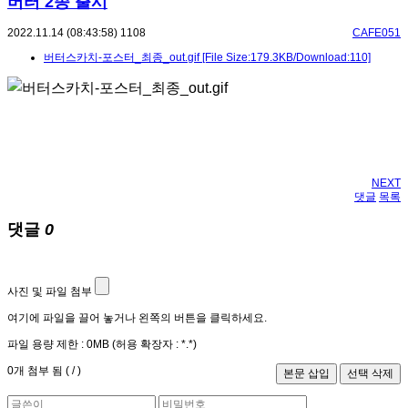
버터 2종 출시
2022.11.14 (08:43:58)
1108
CAFE051
버터스카치-포스터_최종_out.gif
[File Size:179.3KB/Download:110]
NEXT
댓글
목록
댓글
0
사진 및 파일 첨부
여기에 파일을 끌어 놓거나 왼쪽의 버튼을 클릭하세요.
파일 용량 제한 :
0MB
(허용 확장자 :
*.*
)
0
개 첨부 됨 (
/
)