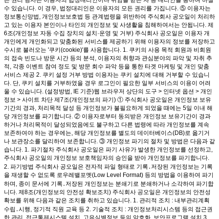
른 권리 행사는 이용자의 법정대리인이나 위임을 받은 자 등 대리인을 통하여 하실
수 있습니다. 이 경우, 법정대리인은 이용자의 모든 권리를 가집니다. ⑤ 이용자는
정보통신망법, 개인정보보호법 등 관계법령을 위반하여 주식회사 공오일이 처리하
고 있는 이용자 본인이나 타인의 개인정보 및 사생활을 침해하여서는 안됩니다. 제
6조(개인정보 자동 수집 장치의 설치·운영 및 거부) 주식회사 공오일은 이용자 개
개인에게 개인화되고 맞춤화된 서비스를 제공하기 위해 이용자의 정보를 저장하고
수시로 불러오는 '쿠키(cookie)'를 사용합니다. 1. 쿠키의 사용 목적 회원과 비회원
의 접속 빈도나 방문 시간 등의 분석, 이용자의 취향과 관심분야의 파악 및 자취 추
적, 각종 이벤트 참여 정도 및 방문 회수 파악 등을 통한 타겟 마케팅 및 개인 맞춤
서비스 제공 2. 쿠키 설정 거부 방법 이용자는 쿠키 설치에 대해 거부할 수 있습니
다. 단, 쿠키 설치를 거부하였을 경우 로그인이 필요한 일부 서비스의 이용이 어려
울 수 있습니다. (설정방법, IE 기준)웹 브라우저 상단의 도구 > 인터넷 옵션 > 개인
정보 > 사이트 차단 제7조(개인정보의 파기) ① 주식회사 공오일은 개인정보 보유
기간의 경과, 처리목적 달성 등 개인정보가 불필요하게 되었을 때에는 5일 이내 해
당 개인정보를 파기합니다. ② 이용자로부터 동의받은 개인정보 보유기간이 경과
하거나 처리목적이 달성되었음에도 불구하고 다른 법령에 따라 개인정보를 계속
보존하여야 하는 경우에는, 해당 개인정보를 별도의 데이터베이스(DB)로 옮기거
나 보관장소를 달리하여 보존합니다. ③ 개인정보 파기의 절차 및 방법은 다음과 같
습니다. 1. 파기절차 주식회사 공오일은 파기 사유가 발생한 개인정보를 선정하고,
주식회사 공오일의 개인정보 보호책임자의 승인을 받아 개인정보를 파기합니다.
2. 파기방법 주식회사 공오일은 전자적 파일 형태로 기록․저장된 개인정보는 기록
을 재생할 수 없도록 로우레밸포멧(Low Level Format) 등의 방법을 이용하여 파기
하며, 종이 문서에 기록․저장된 개인정보는 분쇄기로 분쇄하거나 소각하여 파기합
니다. 제8조(개인정보의 안전성 확보조치) 주식회사 공오일은 개인정보의 안전성
확보를 위해 다음과 같은 조치를 취하고 있습니다. 1. 관리적 조치 : 내부관리계획
수립․시행, 정기적 직원 교육 등 2. 기술적 조치 : 개인정보처리시스템 등의 접근권
한 관리, 접근통제시스템 설치, 고유식별정보 등의 암호화, 보안프로그램 설치 3.