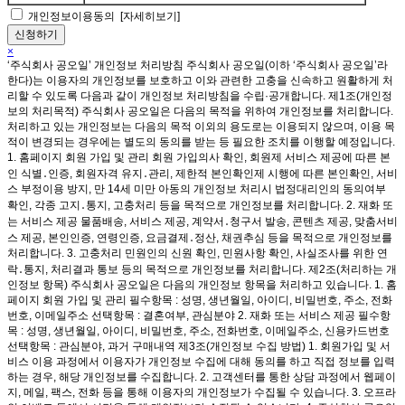
개인정보이용동의
[자세히보기]
×
‘주식회사 공오일’ 개인정보 처리방침 주식회사 공오일(이하 ‘주식회사 공오일’라
한다)는 이용자의 개인정보를 보호하고 이와 관련한 고충을 신속하고 원활하게 처
리할 수 있도록 다음과 같이 개인정보 처리방침을 수립·공개합니다. 제1조(개인정
보의 처리목적) 주식회사 공오일은 다음의 목적을 위하여 개인정보를 처리합니다.
처리하고 있는 개인정보는 다음의 목적 이외의 용도로는 이용되지 않으며, 이용 목
적이 변경되는 경우에는 별도의 동의를 받는 등 필요한 조치를 이행할 예정입니다.
1. 홈페이지 회원 가입 및 관리 회원 가입의사 확인, 회원제 서비스 제공에 따른 본
인 식별․인증, 회원자격 유지․관리, 제한적 본인확인제 시행에 따른 본인확인, 서비
스 부정이용 방지, 만 14세 미만 아동의 개인정보 처리시 법정대리인의 동의여부
확인, 각종 고지․통지, 고충처리 등을 목적으로 개인정보를 처리합니다. 2. 재화 또
는 서비스 제공 물품배송, 서비스 제공, 계약서․청구서 발송, 콘텐츠 제공, 맞춤서비
스 제공, 본인인증, 연령인증, 요금결제․정산, 채권추심 등을 목적으로 개인정보를
처리합니다. 3. 고충처리 민원인의 신원 확인, 민원사항 확인, 사실조사를 위한 연
락․통지, 처리결과 통보 등의 목적으로 개인정보를 처리합니다. 제2조(처리하는 개
인정보 항목) 주식회사 공오일은 다음의 개인정보 항목을 처리하고 있습니다. 1. 홈
페이지 회원 가입 및 관리 필수항목 : 성명, 생년월일, 아이디, 비밀번호, 주소, 전화
번호, 이메일주소 선택항목 : 결혼여부, 관심분야 2. 재화 또는 서비스 제공 필수항
목 : 성명, 생년월일, 아이디, 비밀번호, 주소, 전화번호, 이메일주소, 신용카드번호
선택항목 : 관심분야, 과거 구매내역 제3조(개인정보 수집 방법) 1. 회원가입 및 서
비스 이용 과정에서 이용자가 개인정보 수집에 대해 동의를 하고 직접 정보를 입력
하는 경우, 해당 개인정보를 수집합니다. 2. 고객센터를 통한 상담 과정에서 웹페이
지, 메일, 팩스, 전화 등을 통해 이용자의 개인정보가 수집될 수 있습니다. 3. 오프라