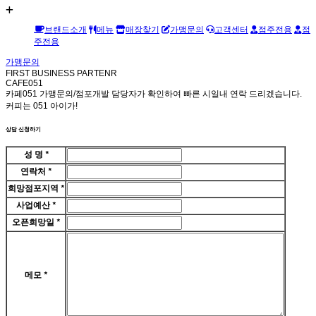
브랜드소개
메뉴
매장찾기
가맹문의
고객센터
점주전용
점
주전용
가맹문의
FIRST BUSINESS PARTENR
CAFE051
카페051 가맹문의/점포개발 담당자가 확인하여 빠른 시일내 연락 드리겠습니다.
커피는 051 아이가!
상담 신청하기
성 명
*
연락처
*
희망점포지역
*
사업예산
*
오픈희망일
*
메모
*