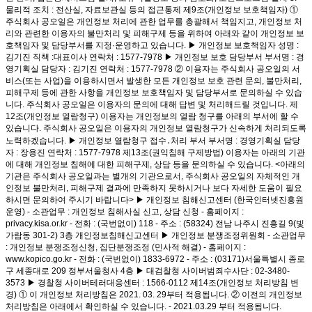
물리적 조치 : 전산실, 자료보관실 등의 접근통제 제9조(개인정보 보호책임자) ①
주식회사 공오일은 개인정보 처리에 관한 업무를 총괄해서 책임지고, 개인정보 처
리와 관련한 이용자의 불만처리 및 피해구제 등을 위하여 아래와 같이 개인정보 보
호책임자 및 담당부서를 지정·운영하고 있습니다. ▶ 개인정보 보호책임자 성명 :
김기진 직책 :대표이사 연락처 : 1577-7978 ▶ 개인정보 보호 담당부서 부서명 : 경
영기획실 담당자 : 김기진 연락처 : 1577-7978 ② 이용자는 주식회사 공오일의 서
비스(또는 사업)을 이용하시면서 발생한 모든 개인정보 보호 관련 문의, 불만처리,
피해구제 등에 관한 사항을 개인정보 보호책임자 및 담당부서로 문의하실 수 있습
니다. 주식회사 공오일은 이용자의 문의에 대해 답변 및 처리해드릴 것입니다. 제
12조(개인정보 열람청구) 이용자는 개인정보의 열람 청구를 아래의 부서에 할 수
있습니다. 주식회사 공오일은 이용자의 개인정보 열람청구가 신속하게 처리되도록
노력하겠습니다. ▶ 개인정보 열람청구 접수․처리 부서 부서명 : 경영기획실 담당
자 : 장용진 연락처 : 1577-7978 제13조(권익침해 구제방법) 이용자는 아래의 기관
에 대해 개인정보 침해에 대한 피해구제, 상담 등을 문의하실 수 있습니다. <아래의
기관은 주식회사 공오일과는 별개의 기관으로서, 주식회사 공오일의 자체적인 개
인정보 불만처리, 피해구제 결과에 만족하지 못하시거나 보다 자세한 도움이 필요
하시면 문의하여 주시기 바랍니다> ▶ 개인정보 침해신고센터 (한국인터넷진흥원
운영) - 소관업무 : 개인정보 침해사실 신고, 상담 신청 - 홈페이지 :
privacy.kisa.or.kr - 전화 : (국번없이) 118 - 주소 : (58324) 전남 나주시 진흥길 9(빛
가람동 301-2) 3층 개인정보침해신고센터 ▶ 개인정보 분쟁조정위원회 - 소관업무
: 개인정보 분쟁조정신청, 집단분쟁조정 (민사적 해결) - 홈페이지 :
www.kopico.go.kr - 전화 : (국번없이) 1833-6972 - 주소 : (03171)서울특별시 종로
구 세종대로 209 정부서울청사 4층 ▶ 대검찰청 사이버범죄수사단 : 02-3480-
3573 ▶ 경찰청 사이버테러대응센터 : 1566-0112 제14조(개인정보 처리방침 변
경) ① 이 개인정보 처리방침은 2021. 03. 29부터 적용됩니다. ② 이전의 개인정보
처리방침은 아래에서 확인하실 수 있습니다. - 2021.03.29 부터 적용됩니다.