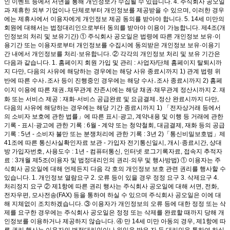
인 이벤트 등에서 서면을 통해 개인정보가 수집될 수 있습니다. 4. 주식회사 공오일
과 제휴한 외부 기업이나 단체로부터 개인정보를 제공받을 수 있으며, 이러한 경우
에는 제휴사에서 이용자에게 개인정보 제공 동의를 받아야 합니다. 5. 14세 미만의
회원에 대해서는 법정대리인으로부터 동의를 받아야 이용이 가능합니다. 제4조(개
인정보의 처리 및 보유기간) ① 주식회사 공오일은 법령에 따른 개인정보 보유·이
용기간 또는 이용자로부터 개인정보를 수집시에 동의받은 개인정보 보유·이용기
간 내에서 개인정보를 처리·보유합니다. ② 각각의 개인정보 처리 및 보유 기간은
다음과 같습니다. 1. 홈페이지 회원 가입 및 관리 : 사업자/단체 홈페이지 탈퇴시까
지 다만, 다음의 사유에 해당하는 경우에는 해당 사유 종료시까지 1) 관계 법령 위
반에 따른 수사․조사 등이 진행중인 경우에는 해당 수사․조사 종료시까지 2) 홈페
이지 이용에 따른 채권․채무관계 잔존시에는 해당 채권·채무관계 정산시까지 2. 재
화 또는 서비스 제공 : 재화·서비스 공급완료 및 요금결제․정산 완료시까지 다만,
다음의 사유에 해당하는 경우에는 해당 기간 종료시까지 1) 「전자상거래 등에서
의 소비자 보호에 관한 법률」에 따른 표시·광고, 계약내용 및 이행 등 거래에 관한
기록 - 표시·광고에 관한 기록 : 6월 - 계약 또는 청약철회, 대금결제, 재화 등의 공급
기록 : 5년 - 소비자 불만 또는 분쟁처리에 관한 기록 : 3년 2)「통신비밀보호법」제
41조에 따른 통신사실확인자료 보관 - 가입자 전기통신일시, 개시·종료시간, 상대
방 가입자번호, 사용도수 : 1년 - 컴퓨터통신, 인터넷 로그기록자료, 접속지 추적자
료 : 3개월 제5조(이용자 및 법정대리인의 권리·의무 및 행사방법) ① 이용자는 주
식회사 공오일에 대해 언제든지 다음 각 호의 개인정보 보호 관련 권리를 행사할 수
있습니다. 1. 개인정보 열람요구 2. 오류 등이 있을 경우 정정 요구 3. 삭제요구 4.
처리정지 요구 ② 제1항에 따른 권리 행사는 주식회사 공오일에 대해 서면, 전화,
전자우편, 모사전송(FAX) 등을 통하여 하실 수 있으며 주식회사 공오일은 이에 대
해 지체없이 조치하겠습니다. ③ 이용자가 개인정보의 오류 등에 대한 정정 또는 삭
제를 요구한 경우에는 주식회사 공오일은 정정 또는 삭제를 완료할 때까지 당해 개
인정보를 이용하거나 제공하지 않습니다. ④ 만 14세 미만 아동의 경우, 제1항에 따